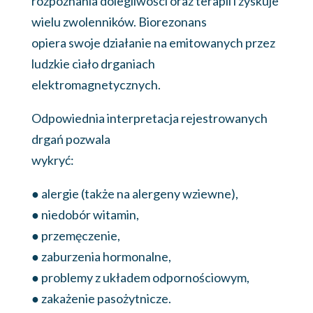
rozpoznania dolegliwości oraz terapii i zyskuje
wielu zwolenników. Biorezonans
opiera swoje działanie na emitowanych przez
ludzkie ciało drganiach
elektromagnetycznych.
Odpowiednia interpretacja rejestrowanych
drgań pozwala
wykryć:
● alergie (także na alergeny wziewne),
● niedobór witamin,
● przemęczenie,
● zaburzenia hormonalne,
● problemy z układem odpornościowym,
● zakażenie pasożytnicze.