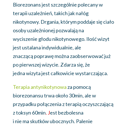
Biorezonans jest szczególnie polecany w
terapii uzależnień, takich jak nałóg
nikotynowy. Drgania, którym poddaje się ciało
osoby uzależnionej pozwalają na
wyciszenie głodu nikotynowego. Ilość wizyt
jest ustalana indywidualnie, ale
znaczącą poprawę można zaobserwować już
po pierwszej wizycie. Zdarza się, że
jedna wizyta jest całkowicie wystarczająca.
Terapia antynikotynowa
za pomocą
biorezonansu trwa około 30min, ale w
przypadku połączenia z terapią oczyszczającą
z toksyn 60min
. J
est bezbolesna
i nie ma skutków ubocznych. Palenie