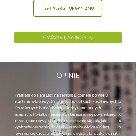
TEST ALERGII ORGANIZMU
UMÓW SIĘ NA WIZYTĘ
OPINIE
m po wielu
„Panią Lidię poznałam gdy potrzebowałam
ch kosztownych
pomocy w leczeniu mojej córeczki. Mieliśmy
ocnych
za sobą wyczerpujące badania i testy
ogę powiedzieć,
kliniczne, które nie potwierdzały żadnych
 tak, jak
diagnoz, a córka bardzo źle się czuła, nie
u (36 lat)
mogła normalnie funkcjonować wśród
aruszka bez sił,
rówieśników. Po kilkumiesięcznej terapii