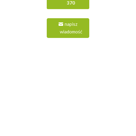
370
napisz
wiadomość