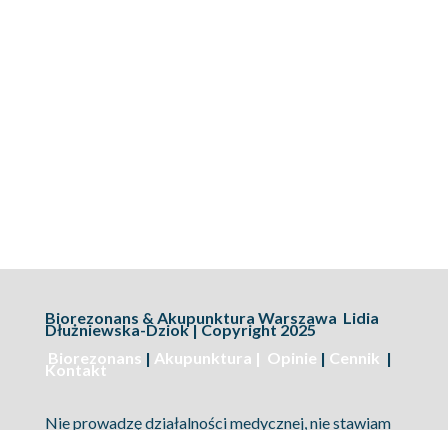
Biorezonans & Akupunktura Warszawa Lidia
Dłużniewska-Dziok | Copyright 2025
Biorezonans
|
Akupunktura |
Opinie
|
Cennik
|
Kontakt
Nie prowadzę działalności medycznej, nie stawiam
diagnoz medycznych i nie leczę w rozumieniu
medycyny akademickiej. Przeprowadzam wyłącznie