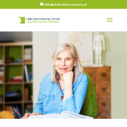
lidia@dobrybiorezonans.pl